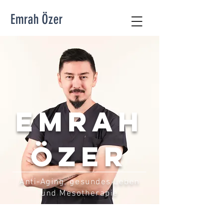
Emrah Özer
Emrah
Özer
Anti-Aging, gesundes Leben
und Mesotherapie