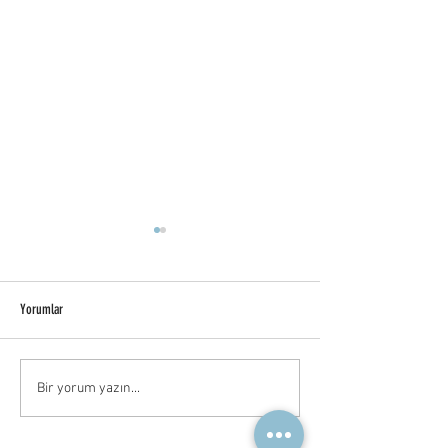
Yorumlar
Mezoterapi Nedir?
Gözaltı mezoterapisi :
Bir yorum yazın...
Morluklarınıza veda edin!